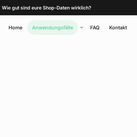
Wie gut sind eure Shop-Daten wirklich?
Home
Anwendungsfälle
FAQ
Kontakt
Produktdatenbasis
06
Produktdaten ausleite
07
Produktbilder standard
08
Preisanalyse & Marktli
09
Zolltarifnummern bes
10
Alle 10 Use Cases im Überblick
→