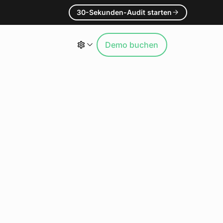
30-Sekunden-Audit starten
Demo buchen
n
isieren
stings
timmen